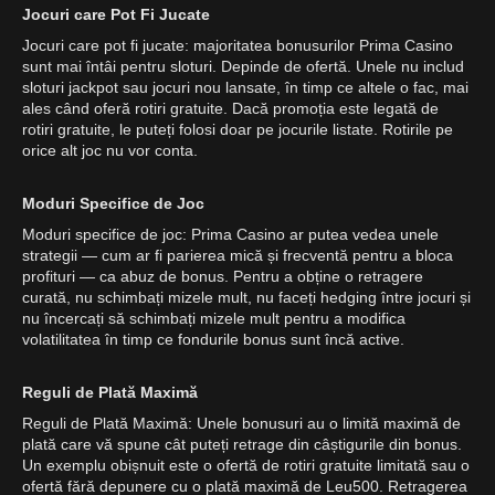
Jocuri care Pot Fi Jucate
Jocuri care pot fi jucate: majoritatea bonusurilor Prima Casino
sunt mai întâi pentru sloturi. Depinde de ofertă. Unele nu includ
sloturi jackpot sau jocuri nou lansate, în timp ce altele o fac, mai
ales când oferă rotiri gratuite. Dacă promoția este legată de
rotiri gratuite, le puteți folosi doar pe jocurile listate. Rotirile pe
orice alt joc nu vor conta.
Moduri Specifice de Joc
Moduri specifice de joc: Prima Casino ar putea vedea unele
strategii — cum ar fi parierea mică și frecventă pentru a bloca
profituri — ca abuz de bonus. Pentru a obține o retragere
curată, nu schimbați mizele mult, nu faceți hedging între jocuri și
nu încercați să schimbați mizele mult pentru a modifica
volatilitatea în timp ce fondurile bonus sunt încă active.
Reguli de Plată Maximă
Reguli de Plată Maximă: Unele bonusuri au o limită maximă de
plată care vă spune cât puteți retrage din câștigurile din bonus.
Un exemplu obișnuit este o ofertă de rotiri gratuite limitată sau o
ofertă fără depunere cu o plată maximă de Leu500. Retragerea