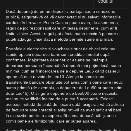
codului
Dacă depuneți de pe un dispozitiv partajat sau o conexiune
publică, asigurați-vă că vă deconectați și nu salvați informațiile
cardului în browser. Prima Casino poate avea, de asemenea,
reguli de joc responsabil care limitează depunerile, cum ar fi
limite zilnice. Aceste reguli pot afecta suma maximă pe care o
puteți adăuga, chiar dacă metoda permite sume mai mari.
Portofelele electronice și voucherele sunt de obicei cele mai
rapide opțiuni deoarece banii sunt creditați imediat după
confirmare. Majoritatea depunerilor eșuate se întâmplă
deoarece persoana încearcă să depună mai puțin decât suma
minimă, cum ar fi încercarea de a depune Leu5 când casierul
spune că este nevoie de Leu10. Atenție la comisioane:
transferurile bancare obișnuite pot avea comisioane care reduc
suma primită (de exemplu, o depunere de Leu50 ar putea primi
doar Leu45). O singură depunere de Leu500 poate necesita
mai multe verificări înainte de a putea fi acceptată. Folosiți
aceeași metodă de plată de fiecare dată, asigurați-vă că adresa
de facturare este corectă și asigurați-vă că aveți suficienți bani
la dispoziție pentru a acoperi atât suma depusă, cât și orice
comisioane ale furnizorului care ar putea apărea.
Așteptați până când intervalul de timp dat a trecut înainte de a