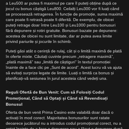
a Leu500 ar putea fi maximul pe care îl puteți obține după ce
jocul cu bonus câștigă Leu800. Ceilalți Leu300 vor fi luați când
se procesează retragerea. În funcție de promoție, suma maximă
care poate fi retrasă poate fi diferită. De exemplu, de obicei
puteți retrage doar între Leu100 și Leu1000 pentru bonusuri
fără depunere și rotiri gratuite. Bonusuri bazate pe depunere:
acestea de obicei nu sunt limitate, dar ar putea avea limite
privind pariurile și jocurile în schimb.
Puteți găsi atât o cerință de rulaj, cât și o limită maximă de plată
în oferte mixte. Căutați cuvinte precum „retragere maximă”,
„plată maximă” sau „limită de câștiguri” în textul promoției
înainte de a face clic pe „Sunt de acord”. Acest lucru vă va ajuta
să evitați surprize legate de limite. Luați o limită ca bonus și
planificați-vă sesiunea în jurul acesteia când vedeți una.
Reguli Ofertă de Bun Venit: Cum să Folosiți Codul
Promoțional, Când să Optați și Când să Revendicați
Bonusul
Oferta de bun venit Prima Casino este valabilă doar dacă o
activați în mod corect. Majoritatea bonusurilor sunt ratate
deoarece jucătorul nu a introdus codul promoțional corect, nu a
optat înainte de a face o depunere sau a făcut o depunere după