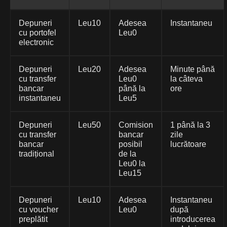
Depuneri
Leu10
Adesea
Instantaneu
cu portofel
Leu0
electronic
Depuneri
Leu20
Adesea
Minute până
cu transfer
Leu0
la câteva
bancar
până la
ore
instantaneu
Leu5
Depuneri
Leu50
Comision
1 până la 3
cu transfer
bancar
zile
bancar
posibil
lucrătoare
tradițional
de la
Leu0 la
Leu15
Depuneri
Leu10
Adesea
Instantaneu
cu voucher
Leu0
după
preplătit
introducerea