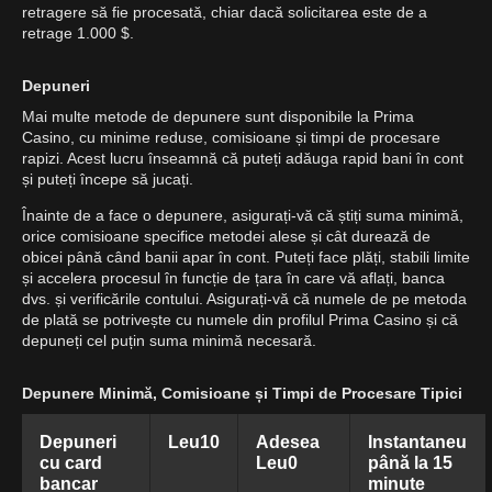
retragere să fie procesată, chiar dacă solicitarea este de a
retrage 1.000 $.
Depuneri
Mai multe metode de depunere sunt disponibile la Prima
Casino, cu minime reduse, comisioane și timpi de procesare
rapizi. Acest lucru înseamnă că puteți adăuga rapid bani în cont
și puteți începe să jucați.
Înainte de a face o depunere, asigurați-vă că știți suma minimă,
orice comisioane specifice metodei alese și cât durează de
obicei până când banii apar în cont. Puteți face plăți, stabili limite
și accelera procesul în funcție de țara în care vă aflați, banca
dvs. și verificările contului. Asigurați-vă că numele de pe metoda
de plată se potrivește cu numele din profilul Prima Casino și că
depuneți cel puțin suma minimă necesară.
Depunere Minimă, Comisioane și Timpi de Procesare Tipici
Depuneri
Leu10
Adesea
Instantaneu
cu card
Leu0
până la 15
bancar
minute