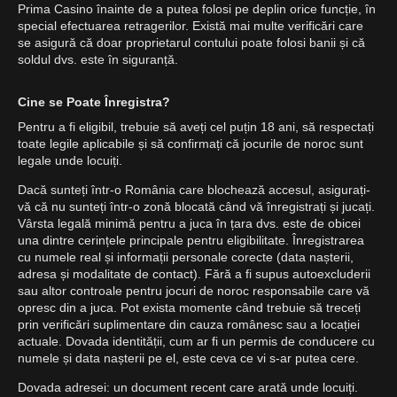
Prima Casino înainte de a putea folosi pe deplin orice funcție, în
special efectuarea retragerilor. Există mai multe verificări care
se asigură că doar proprietarul contului poate folosi banii și că
soldul dvs. este în siguranță.
Cine se Poate Înregistra?
Pentru a fi eligibil, trebuie să aveți cel puțin 18 ani, să respectați
toate legile aplicabile și să confirmați că jocurile de noroc sunt
legale unde locuiți.
Dacă sunteți într-o România care blochează accesul, asigurați-
vă că nu sunteți într-o zonă blocată când vă înregistrați și jucați.
Vârsta legală minimă pentru a juca în țara dvs. este de obicei
una dintre cerințele principale pentru eligibilitate. Înregistrarea
cu numele real și informații personale corecte (data nașterii,
adresa și modalitate de contact). Fără a fi supus autoexcluderii
sau altor controale pentru jocuri de noroc responsabile care vă
opresc din a juca. Pot exista momente când trebuie să treceți
prin verificări suplimentare din cauza românesc sau a locației
actuale. Dovada identității, cum ar fi un permis de conducere cu
numele și data nașterii pe el, este ceva ce vi s-ar putea cere.
Dovada adresei: un document recent care arată unde locuiți.