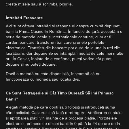
crește mizele sau a schimba jocurile.
Întrebări Frecvente
Aici sunt câteva întrebări și răspunsuri despre cum să depuneți
bani la Prima Casino în România. În funcție de țară, acceptăm o
serie de metode locale și internaționale comune, cum ar fi
carduri bancare, transferuri bancare și unele portofele
electronice. Transferurile bancare pot dura de la una la trei zile
lucrătoare, dar depunerile se întâmplă imediat de cele mai multe
ori. În Casier, înainte de a confirma, puteți vedea cât puteți
depune și nu puteți depune.
Dacă o metodă nu este disponibilă, înseamnă că nu
funcționează cu moneda sau locația dvs.
Ce Sunt Retragerile și Cât Timp Durează Să Îmi Primesc
Banii?
Alegeți metoda pe care doriți să o folosiți și introduceți suma
când solicitați Casierului să facă o retragere. Verificarea contului
și aprobarea plății vin înainte de a procesa plățile. Portofelele
electronice primesc de obicei banii în 0 până la 24 de ore de la
aprobare, cardurile îi primesc în 1 până la 5 zile lucrătoare, iar