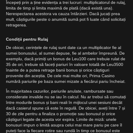
Începeți prin a ține evidența a trei lucruri: multiplicatorul de rulaj,
limita de timp și limita maximă de plată (dacă există una).
Nerespectarea acestora va cauza întârzieri. Dacă jucați prea
mult, câștigurile peste o anumită sumă pot fi luate când solicitați
retragerea.
Condiții pentru Rulaj
De obicei, cerințele de rulaj sunt date ca un multiplicator fie al
sumei bonusului, al sumei depuse, fie al ambelor împreună. De
exemplu, dacă primiți un bonus de Leu100 care trebuie rulat de
35 de ori, trebuie să faceți pariuri în valoare totală de Leu3500
înainte de a putea retrage banii bonus și orice câștiguri
provenite din aceștia. De cele mai multe ori, Prima Casino
numără pariurile pe baza sumei mizate a fiecărui pariu încheiat.
În majoritatea cazurilor, pariurile anulate, rambursate sau
considerate invalide nu se iau în calcul. Nu ar trebui să comutați
între modurile bonus și bani reali în mijlocul unei sesiuni decât
dacă casierul spune că este în regulă. De obicei, aveți între 7 și
30 de zile pentru a finaliza o promoție sau bonusul și orice
câștiguri legate de acesta vor expira. Limite de miză: unele
bonusuri impun o limită asupra celui mai mare pariu pe care îl
puteți face la fiecare rotire sau rundă în timp ce bonusul este