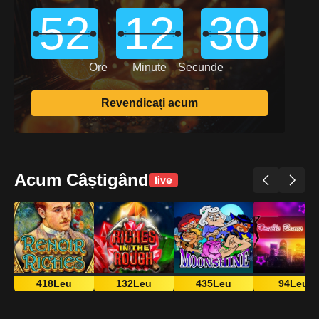
52
12
28
Ore
Minute
Secunde
Revendicați acum
Acum Câștigând
418Leu
132Leu
435Leu
94Leu