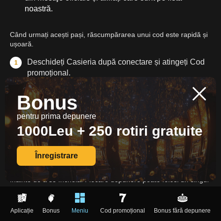
noastră.
Când urmați acești pași, răscumpărarea unui cod este rapidă și
ușoară.
Deschideți Casieria după conectare și atingeți Cod
promoțional.
Introduceți codul exact așa cum este afișat, apoi
faceți clic pe „Aplicați”.
Bonus
Alegeți recompensa legată, furnizați dovada plății
pentru prima depunere
minime necesare în lei și finalizați tranzacția.
1000Leu + 250 rotiri gratuite
Accesarea „Bonusurile mele” în cazinou vă oferă o locație
centrală pentru a urmări termenii bonusului, datele de expirare
Înregistrare
și jocurile eligibile. Cel mai bine este să scăpați de spații, să vă
asigurați că literele mari și mici se potrivesc și să folosiți codul
înainte de a se încheia. Fiecare depunere poate folosi un singur
cod. Unele oferte sunt disponibile doar pentru conturi verificate
sau persoane care locuiesc în România. Luați legătura cu noi
dacă vedeți un mesaj care spune că promoția nu este
Aplicație
Bonus
Meniu
Cod promoțional
Bonus fără depunere
disponibilă în zona voastră. Vom verifica profilul vostru