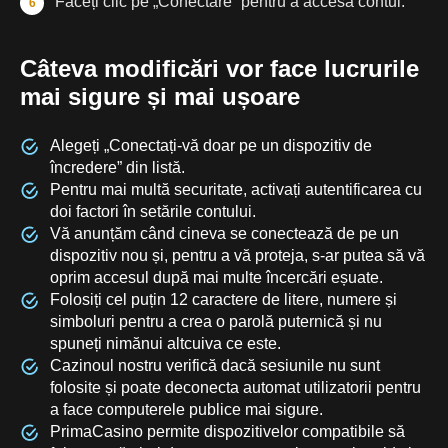
Faceți clic pe „Conectare” pentru a accesa contul.
Câteva modificări vor face lucrurile
mai sigure și mai ușoare
Alegeți „Conectați-vă doar pe un dispozitiv de
încredere” din listă.
Pentru mai multă securitate, activați autentificarea cu
doi factori în setările contului.
Vă anunțăm când cineva se conectează de pe un
dispozitiv nou și, pentru a vă proteja, s-ar putea să vă
oprim accesul după mai multe încercări eșuate.
Folosiți cel puțin 12 caractere de litere, numere și
simboluri pentru a crea o parolă puternică și nu
spuneți nimănui altcuiva ce este.
Cazinoul nostru verifică dacă sesiunile nu sunt
folosite și poate deconecta automat utilizatorii pentru
a face computerele publice mai sigure.
PrimaCasino permite dispozitivelor compatibile să