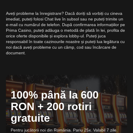
Aveți probleme la înregistrare? Dacă doriți să vorbiți cu cineva
imediat, puteți folosi Chat live în subsol sau ne puteți trimite un
e-mail cu numărul de telefon. După confirmarea informațiilor pe
Prima Casino, puteți adăuga o metodă de plată în lei, profita de
orice oferte disponibile și explora lobby-ul. Puteți juca
responsabil în toate cazinourile noastre și puteți lua legătura cu
noi dacă aveți probleme cu un câmp, cod sau încărcare de
document.
100% până la 600
RON + 200 rotiri
gratuite
Pentru jucătorii noi din România. Pariu 25x. Valabil 7 zile.