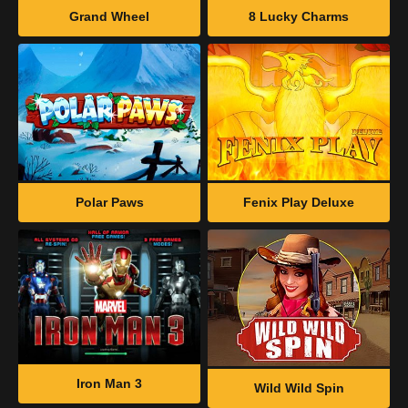
obiceiurile voastre
Grand Wheel
8 Lucky Charms
Sfaturi pentru jucători
Polar Paws
Fenix Play Deluxe
Iron Man 3
Wild Wild Spin