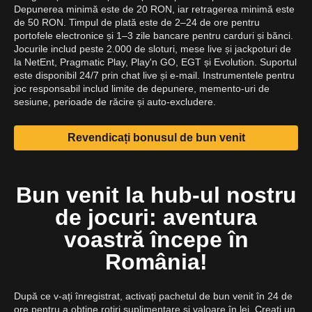
Depunerea minimă este de 20 RON, iar retragerea minimă este
de 50 RON. Timpul de plată este de 2–24 de ore pentru
portofele electronice și 1–3 zile bancare pentru carduri și bănci.
Jocurile includ peste 2.000 de sloturi, mese live și jackpoturi de
la NetEnt, Pragmatic Play, Play'n GO, EGT și Evolution. Suportul
este disponibil 24/7 prin chat live și e-mail. Instrumentele pentru
joc responsabil includ limite de depunere, memento-uri de
sesiune, perioade de răcire și auto-excludere.
Revendicați bonusul de bun venit
Bun venit la hub-ul nostru
de jocuri: aventura
voastră începe în
România!
După ce v-ați înregistrat, activați pachetul de bun venit în 24 de
ore pentru a obține rotiri suplimentare și valoare în lei. Creați un