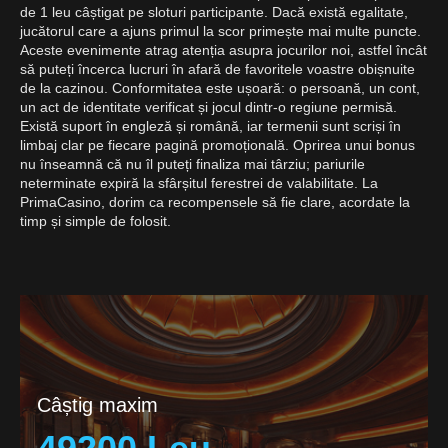
de 1 leu câștigat pe sloturi participante. Dacă există egalitate,
jucătorul care a ajuns primul la scor primește mai multe puncte.
Aceste evenimente atrag atenția asupra jocurilor noi, astfel încât
să puteți încerca lucruri în afară de favoritele voastre obișnuite
de la cazinou. Conformitatea este ușoară: o persoană, un cont,
un act de identitate verificat și jocul dintr-o regiune permisă.
Există suport în engleză și română, iar termenii sunt scriși în
limbaj clar pe fiecare pagină promoțională. Oprirea unui bonus
nu înseamnă că nu îl puteți finaliza mai târziu; pariurile
neterminate expiră la sfârșitul ferestrei de valabilitate. La
PrimaCasino, dorim ca recompensele să fie clare, acordate la
timp și simple de folosit.
Câștig maxim