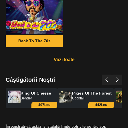
Back To The 70s
Vezi toate
Câștigătorii Noștri
King Of Cheese
Pixies Of The Forest
Bender
Cocktail
407Leu
442Leu
Înregistrați-vă astăzi și stabiliți limite potrivite pentru voi.