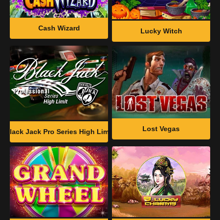
Cum să profitați la maximum de ofertele noastre
Cum să obțineți și să folosiți coduri promoționale
Cash Wizard
Lucky Witch
Cum să obțineți coduri valide
Motive comune pentru care un cod nu funcționează
Aplicație mobilă
Program VIP
Prezentare generală a nivelurilor VIP
Lost Vegas
Regulile pentru cashback sunt următoarele
Black Jack Pro Series High Limit
Cum să vă calificați mai repede
Securitate și plăți
Joc responsabil
Limite pe care le stabiliți
Căutarea de ajutor sau o a doua opinie despre