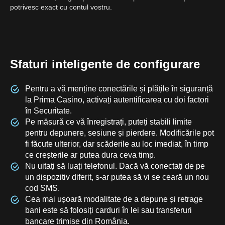
potrivesc exact cu contul vostru.
Sfaturi inteligente de configurare
Pentru a vă menține conectările și plățile în siguranță
la Prima Casino, activați autentificarea cu doi factori
în Securitate.
Pe măsură ce vă înregistrați, puteți stabili limite
pentru depunere, sesiune și pierdere. Modificările pot
fi făcute ulterior, dar scăderile au loc imediat, în timp
ce creșterile ar putea dura ceva timp.
Nu uitați să luați telefonul. Dacă vă conectați de pe
un dispozitiv diferit, s-ar putea să vi se ceară un nou
cod SMS.
Cea mai ușoară modalitate de a depune și retrage
bani este să folosiți carduri în lei sau transferuri
bancare trimise din România.