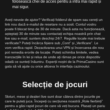
folosească chei de acces pentru a intra mai rapid și
mai sigur.
Aveți nevoie de ajutor? Verificați folderul de spam sau cereți un
link nou dacă e-mailul de resetare nu a sosit. Contul vostru
poate fi blocat timp de 30 de minute. Dacă asta nu funcționează,
așteptați 30 de minute sau contactați echipa noastră prin chat
live sau e-mail; suntem deschiși 24/7. Regulile locale mai trebuie
verificate? Puteți încărca fișiere sub „Cont” și „Verificare”. Le
vom verifica rapid. Dezactivarea unui VPN și încercarea din nou
pot remedia erorile de locație. Puteți schimba limitele, vedea
tranzacțiile în lei și relua de unde ați rămas pe orice dispozitiv
odată ce sunteți înăuntru. Experții noștri de la PrimaCasino sunt
gata să vă ajute cu orice altceva în interfața cazinoului.
Selecție de jocuri
Sloturi, mese și dealeri live sunt doar câteva dintre jocurile pe
care le puteți juca. Începeți cu secțiunea noastră „Role fierbinți”
pentru a găsi rapid jocuri de care vă veți bucura. Plasați un pariu