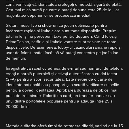
cont, verificați-vă identitatea și alegeți o metodă sigură de plată.
Cea mai mică sumă pe care o puteți depune este 25 de lei, iar
majoritatea depunerilor se procesează imediat.
Sloturi, mese live și show-uri cu jocuri optimizate pentru
încărcare rapidă și limite clare sunt toate disponibile. Prețuim
totul în lei și nu percepem taxe pentru depuneri. Când folosiți
PrimaCasino, setările și limitele voastre sunt salvate pe toate
dispozitivele. De asemenea, lobby-ul cazinoului rămâne rapid și
ușor de folosit, astfel încât să vă puteți concentra pe joc în loc
de meniuri.
Înregistrați-vă rapid cu adresa de e-mail sau numărul de telefon,
creați o parolă puternică și activați autentificarea cu doi factori
(2FA) pentru a spori securitatea. Este nevoie de o carte de
identitate națională sau pașaport și o scurtă verificare cu selfie
pentru a dovedi identitatea. Aprobarea durează de obicei mai
puțin de trei minute. Folosiți un card, un transfer bancar sau
unul dintre portofelele populare pentru a adăuga între 25 și
20.000 de lei.
Metodele diferite oferă timpi de retragere diferiți, variind de la 15