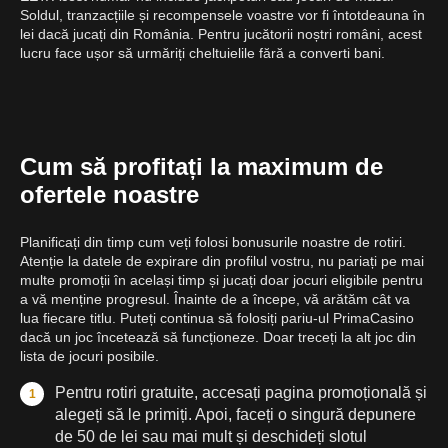
Soldul, tranzacțiile și recompensele voastre vor fi întotdeauna în
lei dacă jucați din România. Pentru jucătorii noștri români, acest
lucru face ușor să urmăriți cheltuielile fără a converti bani.
Cum să profitați la maximum de
ofertele noastre
Planificați din timp cum veți folosi bonusurile noastre de rotiri.
Atenție la datele de expirare din profilul vostru, nu pariați pe mai
multe promoții în același timp și jucați doar jocuri eligibile pentru
a vă menține progresul. Înainte de a începe, vă arătăm cât va
lua fiecare titlu. Puteți continua să folosiți pariu-ul PrimaCasino
dacă un joc încetează să funcționeze. Doar treceți la alt joc din
lista de jocuri posibile.
Pentru rotiri gratuite, accesați pagina promoțională și
alegeți să le primiți. Apoi, faceți o singură depunere
de 50 de lei sau mai mult și deschideți slotul