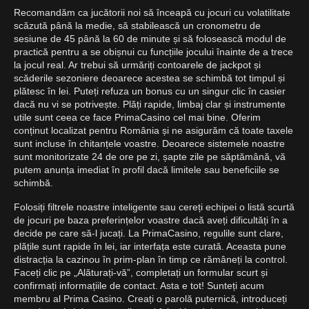
Recomandăm ca jucătorii noi să înceapă cu jocuri cu volatilitate
scăzută până la medie, să stabilească un cronometru de
sesiune de 45 până la 60 de minute și să folosească modul de
practică pentru a se obișnui cu funcțiile jocului înainte de a trece
la jocul real. Ar trebui să urmăriți contoarele de jackpot și
scăderile sezoniere deoarece acestea se schimbă tot timpul și
plătesc în lei. Puteți refuza un bonus cu un singur clic în casier
dacă nu vi se potrivește. Plăți rapide, limbaj clar și instrumente
utile sunt ceea ce face PrimaCasino cel mai bine. Oferim
conținut localizat pentru România și ne asigurăm că toate taxele
sunt incluse în chitanțele voastre. Deoarece sistemele noastre
sunt monitorizate 24 de ore pe zi, șapte zile pe săptămână, vă
putem anunța imediat în profil dacă limitele sau beneficiile se
schimbă.
Folosiți filtrele noastre inteligente sau cereți echipei o listă scurtă
de jocuri pe baza preferințelor voastre dacă aveți dificultăți în a
decide pe care să-l jucați. La PrimaCasino, regulile sunt clare,
plățile sunt rapide în lei, iar interfața este curată. Aceasta pune
distracția la cazinou în prim-plan în timp ce rămâneți la control.
Faceți clic pe „Alăturați-vă”, completați un formular scurt și
confirmați informațiile de contact. Asta e tot! Sunteți acum
membru al Prima Casino. Creați o parolă puternică, introduceți