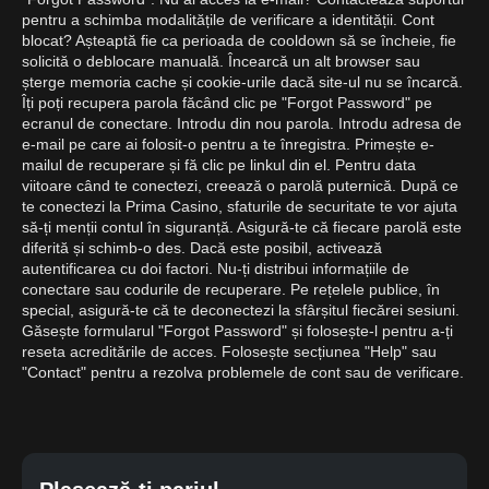
pentru a schimba modalitățile de verificare a identității. Cont
blocat? Așteaptă fie ca perioada de cooldown să se încheie, fie
solicită o deblocare manuală. Încearcă un alt browser sau
șterge memoria cache și cookie-urile dacă site-ul nu se încarcă.
Îți poți recupera parola făcând clic pe "Forgot Password" pe
ecranul de conectare. Introdu din nou parola. Introdu adresa de
e-mail pe care ai folosit-o pentru a te înregistra. Primește e-
mailul de recuperare și fă clic pe linkul din el. Pentru data
viitoare când te conectezi, creează o parolă puternică. După ce
te conectezi la Prima Casino, sfaturile de securitate te vor ajuta
să-ți menții contul în siguranță. Asigură-te că fiecare parolă este
diferită și schimb-o des. Dacă este posibil, activează
autentificarea cu doi factori. Nu-ți distribui informațiile de
conectare sau codurile de recuperare. Pe rețelele publice, în
special, asigură-te că te deconectezi la sfârșitul fiecărei sesiuni.
Găsește formularul "Forgot Password" și folosește-l pentru a-ți
reseta acreditările de acces. Folosește secțiunea "Help" sau
"Contact" pentru a rezolva problemele de cont sau de verificare.