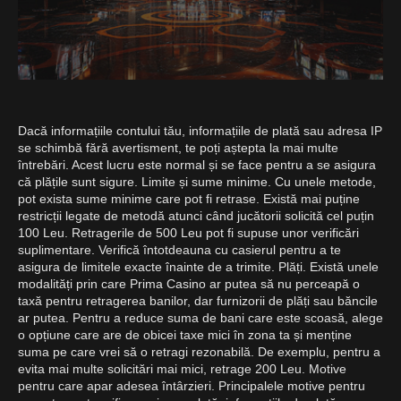
Dacă informațiile contului tău, informațiile de plată sau adresa IP
se schimbă fără avertisment, te poți aștepta la mai multe
întrebări. Acest lucru este normal și se face pentru a se asigura
că plățile sunt sigure. Limite și sume minime. Cu unele metode,
pot exista sume minime care pot fi retrase. Există mai puține
restricții legate de metodă atunci când jucătorii solicită cel puțin
100 Leu. Retragerile de 500 Leu pot fi supuse unor verificări
suplimentare. Verifică întotdeauna cu casierul pentru a te
asigura de limitele exacte înainte de a trimite. Plăți. Există unele
modalități prin care Prima Casino ar putea să nu perceapă o
taxă pentru retragerea banilor, dar furnizorii de plăți sau băncile
ar putea. Pentru a reduce suma de bani care este scoasă, alege
o opțiune care are de obicei taxe mici în zona ta și menține
suma pe care vrei să o retragi rezonabilă. De exemplu, pentru a
evita mai multe solicitări mai mici, retrage 200 Leu. Motive
pentru care apar adesea întârzieri. Principalele motive pentru