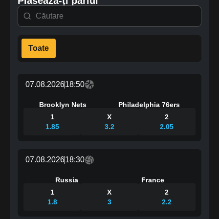
Plasează-ți pariul
Toate
07.08.2026
18:50
Brooklyn Nets
Philadelphia 76ers
1
X
2
1.85
3.2
2.05
07.08.2026
18:30
Russia
France
1
X
2
1.8
3
2.2