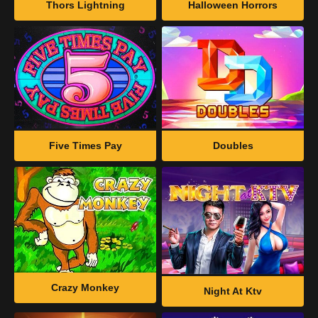
Thors Lightning
Halloween Horrors
Five Times Pay
Doubles
Crazy Monkey
Night At Ktv