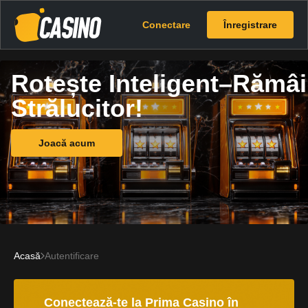
Conectare
Înregistrare
Rotește Inteligent–Rămâi
Strălucitor!
Joacă acum
Acasă
Autentificare
Conectează-te la Prima Casino în