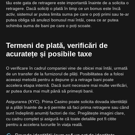
tău este gata de retragere este importantă înainte de a solicita o
retragere. Dacă soliciți o plată în timp ce un bonus este încă
activ, sistemul ar putea limita suma pe care o poți primi sau te-ar
putea obliga să anulezi bonusul mai întâi, ceea ce ar putea
schimba suma de bani pe care o poți scoate.
Termeni de plată, verificări de
acuratețe și posibile taxe
O verificare în cadrul companiei vine de obicei mai întâi, urmată
de un transfer de la furnizorul de plăți. Posibilitatea de a folosi
aceeași metodă pentru a depune și a retrage bani poate
accelera etapa internă. Dacă sunt necesare mai multe verificări,
ar putea dura mai mult până să primești banii.
Asigurarea (KYC). Prima Casino poate solicita dovada identității
și a plății înainte de a-ți permite să faci prima retragere sau când
sunt îndepliniți anumiți factori de risc. Pregătește imagini clare,
cu cadru complet și asigură-te că toate detaliile pot fi citite
pentru a accelera lucrurile în viața reală.