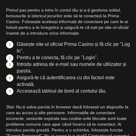
Primul pas pentru a intra în contul tău și a-ți gestiona soldul,
bonusurile și istoricul jocurilor este să te conectezi la Prima
Casino. Folosește aceleași informații de conectare pe care le-ai
folosit pentru a te înregistra și asigură-te că ești pe site-ul oficial
înainte de a introduce orice informație.
Găsește site-ul oficial Prima Casino și fă clic pe "Log
In".
Pentru a te conecta, fă clic pe "Login".
Introdu adresa de e-mail sau numele de utilizator și
parola.
Asigură-te că autentificarea cu doi factori este
activată.
Accesează tabloul de bord al contului tău.
Sfat: Nu-ți salva parola în browser dacă folosești un dispozitiv la
care au acces și alte persoane. Informațiile de conectare
incorecte, sesiunile expirate sau cookie-urile blocate sunt toate
probleme comune care apar când încerci să te conectezi. Ai
introdus parola greșită. Pentru a o schimba, folosește funcția
"Forgot Password". Nu ai acces la e-mail? Contactează suportul