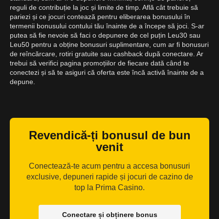
reguli de contribuție la joc și limite de timp. Află cât trebuie să
pariezi și ce jocuri contează pentru eliberarea bonusului în
termenii bonusului contului tău înainte de a începe să joci. S-ar
putea să fie nevoie să faci o depunere de cel puțin Leu30 sau
Leu50 pentru a obține bonusuri suplimentare, cum ar fi bonusuri
de reîncărcare, rotiri gratuite sau cashback după conectare. Ar
trebui să verifici pagina promoțiilor de fiecare dată când te
conectezi și să te asiguri că oferta este încă activă înainte de a
depune.
Revendică-ți bonusul de bun
venit
Conectează-te acum pentru a accesa bonusuri
exclusive, depuneri rapide și jocuri de cazino de
top la Prima Casino.
Conectare și obținere bonus