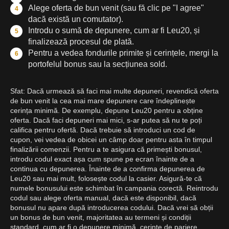
Alege oferta de bun venit (sau fă clic pe "I agree"
dacă există un comutator).
Introdu o sumă de depunere, cum ar fi Leu20, și
finalizează procesul de plată.
Pentru a vedea fondurile primite și cerințele, mergi la
portofelul bonus sau la secțiunea sold.
Sfat: Dacă urmează să faci mai multe depuneri, revendică oferta
de bun venit la cea mai mare depunere care îndeplinește
cerința minimă. De exemplu, depune Leu20 pentru a obține
oferta. Dacă faci depuneri mai mici, s-ar putea să nu te poți
califica pentru ofertă. Dacă trebuie să introduci un cod de
cupon, vei vedea de obicei un câmp doar pentru asta în timpul
finalizării comenzii. Pentru a te asigura că primești bonusul,
introdu codul exact așa cum spune pe ecran înainte de a
continua cu depunerea. Înainte de a confirma depunerea de
Leu20 sau mai mult, folosește codul la casier. Asigură-te că
numele bonusului este schimbat în campania corectă. Reintrodu
codul sau alege oferta manual, dacă este disponibil, dacă
bonusul nu apare după introducerea codului. Dacă vrei să obții
un bonus de bun venit, majoritatea au termeni și condiții
standard, cum ar fi o depunere minimă, cerințe de pariere,