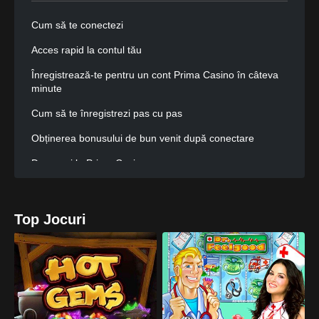
Cum să te conectezi
Acces rapid la contul tău
Înregistrează-te pentru un cont Prima Casino în câteva
minute
Cum să te înregistrezi pas cu pas
Obținerea bonusului de bun venit după conectare
Depuneri la Prima Casino
Opțiuni pentru depuneri și limite tipice
Retrageri la Prima Casino
Top Jocuri
Termeni de plată, verificări de acuratețe și posibile taxe
Stabilirea limitelor bancare clare și a controalelor de joc
responsabil
Conectarea la Prima Casino