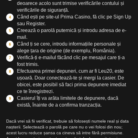
deoarece acolo sunt trimise verificările contului și
verificările de siguranță.
Când ești pe site-ul Prima Casino, fă clic pe Sign Up
sau Register.
Creează o parolă puternică și introdu adresa de e-
mail.
Când ți se cere, introdu informațiile personale și
alege țara de origine (de exemplu, România).
Verifică-ți e-mailul făcând clic pe mesajul care ți-a
fost trimis.
Efectuarea primei depuneri, cum ar fi Leu20, este
ușoară. Doar conectează-te și mergi la casier. De
obicei, este posibil să faci prima depunere imediat
ce te înregistrezi.
Casierul îți va arăta limitele de depunere, dacă
există, înainte de a confirma tranzacția.
Dacă vrei să fii verificat, trebuie să folosești numele real și data
nașterii. Selectează o parolă pe care nu o vei folosi din nou;
acest lucru reduce șansa ca cineva să intre fără permisiune.