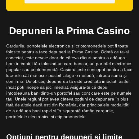
Depuneri la Prima Casino
Cardurile, portofelele electronice și criptomonedele pot fi toate
folosite pentru a face depuneri la Prima Casino. Odată ce te-ai
conectat, este nevoie doar de câteva clicuri pentru a adăuga
bani în contul tău folosind un card bancar, un portofel electronic
popular sau criptomonedă. Casierul este conceput pentru a face
lucrurile cât mai ușor posibil: alege o metodă, introdu suma și
confirmă. De obicei, depunerea ta este creditată imediat, astfel
încât poți începe să joci imediat. Asigură-te că depui
întotdeauna bani dintr-un portofel sau cont care este pe numele
tău. Unele regiuni pot avea câteva opțiuni de depunere în plus
față de altele dacă ești din România, dar principalele modalități
de a adăuga bani rapid și în siguranță rămân cardurile,
portofelele electronice și criptomonedele.
Opțiuni pentru depuneri și limite