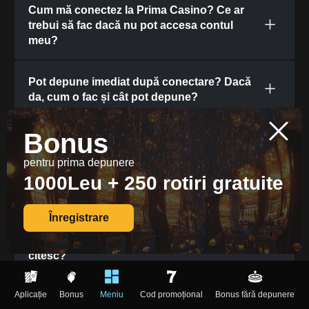
Cum mă conectez la Prima Casino? Ce ar
trebui să fac dacă nu pot accesa contul
meu?
Pot depune imediat după conectare? Dacă
da, cum o fac și cât pot depune?
Bonus
Odată ce mă conectez, cum fac o
retragere? Cât va dura până să-mi primesc
pentru prima depunere
banii?
1000Leu + 250 rotiri gratuite
Înainte de a revendica un bonus de
Înregistrare
conectare, care sunt cei mai importanți
termeni ai bonusului pe care ar trebui să-i
citesc?
Aplicație
Bonus
Meniu
Cod promoțional
Bonus fără depunere
Este Prima Casino legal în România și